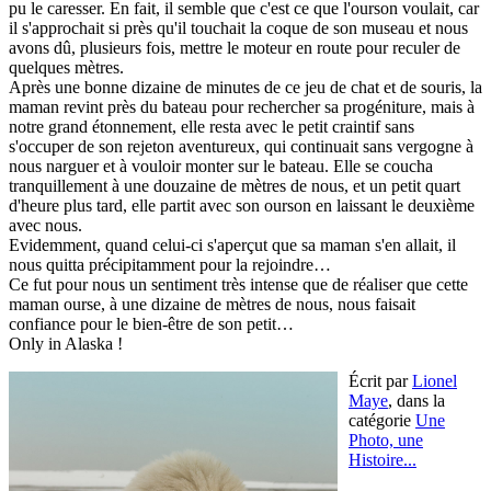
pu le caresser. En fait, il semble que c'est ce que l'ourson voulait, car
il s'approchait si près qu'il touchait la coque de son museau et nous
avons dû, plusieurs fois, mettre le moteur en route pour reculer de
quelques mètres.
Après une bonne dizaine de minutes de ce jeu de chat et de souris, la
maman revint près du bateau pour rechercher sa progéniture, mais à
notre grand étonnement, elle resta avec le petit craintif sans
s'occuper de son rejeton aventureux, qui continuait sans vergogne à
nous narguer et à vouloir monter sur le bateau. Elle se coucha
tranquillement à une douzaine de mètres de nous, et un petit quart
d'heure plus tard, elle partit avec son ourson en laissant le deuxième
avec nous.
Evidemment, quand celui-ci s'aperçut que sa maman s'en allait, il
nous quitta précipitamment pour la rejoindre…
Ce fut pour nous un sentiment très intense que de réaliser que cette
maman ourse, à une dizaine de mètres de nous, nous faisait
confiance pour le bien-être de son petit…
Only in Alaska !
Écrit par
Lionel
Maye
,
dans la
catégorie
Une
Photo, une
Histoire...