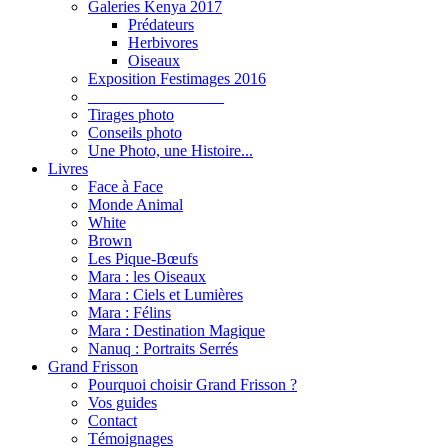
Galeries Kenya 2017
Prédateurs
Herbivores
Oiseaux
Exposition Festimages 2016
_________________
Tirages photo
Conseils photo
Une Photo, une Histoire...
Livres
Face à Face
Monde Animal
White
Brown
Les Pique-Bœufs
Mara : les Oiseaux
Mara : Ciels et Lumières
Mara : Félins
Mara : Destination Magique
Nanuq : Portraits Serrés
Grand Frisson
Pourquoi choisir Grand Frisson ?
Vos guides
Contact
Témoignages