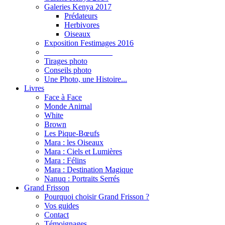
Galeries Kenya 2017
Prédateurs
Herbivores
Oiseaux
Exposition Festimages 2016
_________________
Tirages photo
Conseils photo
Une Photo, une Histoire...
Livres
Face à Face
Monde Animal
White
Brown
Les Pique-Bœufs
Mara : les Oiseaux
Mara : Ciels et Lumières
Mara : Félins
Mara : Destination Magique
Nanuq : Portraits Serrés
Grand Frisson
Pourquoi choisir Grand Frisson ?
Vos guides
Contact
Témoignages