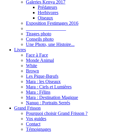
Galeries Kenya 2017
Prédateurs
Herbivores
Oiseaux
Exposition Festimages 2016
_________________
Tirages photo
Conseils photo
Une Photo, une Histoire...
Livres
Face à Face
Monde Animal
White
Brown
Les Pique-Bœufs
Mara : les Oiseaux
Mara : Ciels et Lumières
Mara : Félins
Mara : Destination Magique
Nanuq : Portraits Serrés
Grand Frisson
Pourquoi choisir Grand Frisson ?
Vos guides
Contact
Témoignages