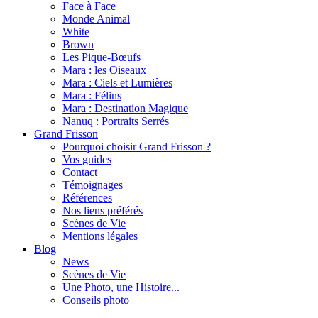
Face à Face
Monde Animal
White
Brown
Les Pique-Bœufs
Mara : les Oiseaux
Mara : Ciels et Lumières
Mara : Félins
Mara : Destination Magique
Nanuq : Portraits Serrés
Grand Frisson
Pourquoi choisir Grand Frisson ?
Vos guides
Contact
Témoignages
Références
Nos liens préférés
Scènes de Vie
Mentions légales
Blog
News
Scènes de Vie
Une Photo, une Histoire...
Conseils photo