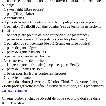
- 1 imperméable ou poncho pour recouvrir la parka en cas de pluie
ou neige
- 1 sweat-shirt (fibre polaire)
- 1 pull (fibre polaire)
- 2 chemisettes
- 4 jeux de sous-vêtements (pour le haut, polypropylène si possible)
- 1 pantalon Quallofill ou laine polaire (pas de jeans, ils ne sèchent
jamais!)
- 1 bonnet (fibre polaire de type coupe-vent de préférence)
- 1 passe-montagne en fibre polaire (pour les plus frileux)
- 1 pantalon de survêtement (de préférence en laine polaire)
- 1 paire de gants légers
- 1 paire de gants plus chauds
- 5 paires de chaussettes chaudes
- Votre nécessaire de toilette
- 1 lampe de poche frontale (compacte, genre Petzl)
- 1 paire de lunettes de soleil
- 1 bâton pour les lèvres contre les gerçures
- Crème hydratante
- 1 sac à dos photo (Lowepro, Kiboko, Think Tank, votre choix)
- Pour protéger votre matériel à l’ouverture du sac, nous préconisons
ces
sacs étanches
:
Chaque boîtier et chaque objectif de votre sac photo doit être dans
un de ces sacs.