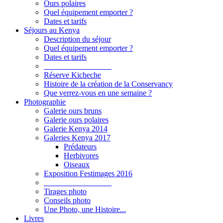
Ours polaires
Quel équipement emporter ?
Dates et tarifs
Séjours au Kenya
Description du séjour
Quel équipement emporter ?
Dates et tarifs
_________________
Réserve Kicheche
Histoire de la création de la Conservancy
Que verrez-vous en une semaine ?
Photographie
Galerie ours bruns
Galerie ours polaires
Galerie Kenya 2014
Galeries Kenya 2017
Prédateurs
Herbivores
Oiseaux
Exposition Festimages 2016
_________________
Tirages photo
Conseils photo
Une Photo, une Histoire...
Livres