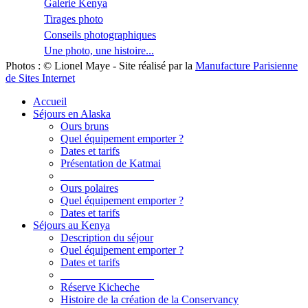
Galerie Kenya
Tirages photo
Conseils photographiques
Une photo, une histoire...
Photos : © Lionel Maye - Site réalisé par la
Manufacture Parisienne
de Sites Internet
Accueil
Séjours en Alaska
Ours bruns
Quel équipement emporter ?
Dates et tarifs
Présentation de Katmai
_________________
Ours polaires
Quel équipement emporter ?
Dates et tarifs
Séjours au Kenya
Description du séjour
Quel équipement emporter ?
Dates et tarifs
_________________
Réserve Kicheche
Histoire de la création de la Conservancy