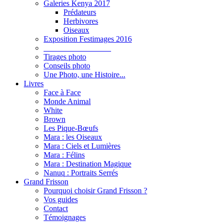
Galeries Kenya 2017
Prédateurs
Herbivores
Oiseaux
Exposition Festimages 2016
_________________
Tirages photo
Conseils photo
Une Photo, une Histoire...
Livres
Face à Face
Monde Animal
White
Brown
Les Pique-Bœufs
Mara : les Oiseaux
Mara : Ciels et Lumières
Mara : Félins
Mara : Destination Magique
Nanuq : Portraits Serrés
Grand Frisson
Pourquoi choisir Grand Frisson ?
Vos guides
Contact
Témoignages