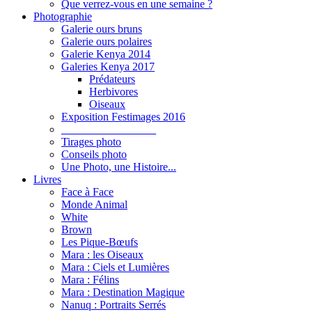
Que verrez-vous en une semaine ?
Photographie
Galerie ours bruns
Galerie ours polaires
Galerie Kenya 2014
Galeries Kenya 2017
Prédateurs
Herbivores
Oiseaux
Exposition Festimages 2016
_________________
Tirages photo
Conseils photo
Une Photo, une Histoire...
Livres
Face à Face
Monde Animal
White
Brown
Les Pique-Bœufs
Mara : les Oiseaux
Mara : Ciels et Lumières
Mara : Félins
Mara : Destination Magique
Nanuq : Portraits Serrés