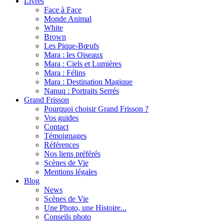
Livres
Face à Face
Monde Animal
White
Brown
Les Pique-Bœufs
Mara : les Oiseaux
Mara : Ciels et Lumières
Mara : Félins
Mara : Destination Magique
Nanuq : Portraits Serrés
Grand Frisson
Pourquoi choisir Grand Frisson ?
Vos guides
Contact
Témoignages
Références
Nos liens préférés
Scènes de Vie
Mentions légales
Blog
News
Scènes de Vie
Une Photo, une Histoire...
Conseils photo