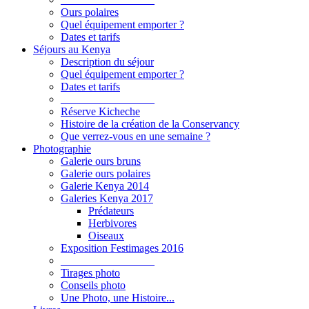
Ours polaires
Quel équipement emporter ?
Dates et tarifs
Séjours au Kenya
Description du séjour
Quel équipement emporter ?
Dates et tarifs
_________________
Réserve Kicheche
Histoire de la création de la Conservancy
Que verrez-vous en une semaine ?
Photographie
Galerie ours bruns
Galerie ours polaires
Galerie Kenya 2014
Galeries Kenya 2017
Prédateurs
Herbivores
Oiseaux
Exposition Festimages 2016
_________________
Tirages photo
Conseils photo
Une Photo, une Histoire...