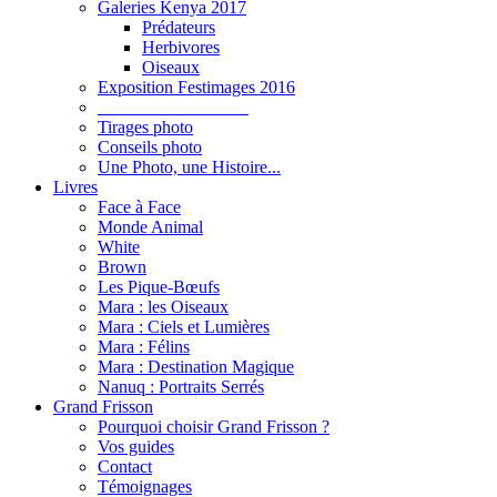
Galeries Kenya 2017
Prédateurs
Herbivores
Oiseaux
Exposition Festimages 2016
_________________
Tirages photo
Conseils photo
Une Photo, une Histoire...
Livres
Face à Face
Monde Animal
White
Brown
Les Pique-Bœufs
Mara : les Oiseaux
Mara : Ciels et Lumières
Mara : Félins
Mara : Destination Magique
Nanuq : Portraits Serrés
Grand Frisson
Pourquoi choisir Grand Frisson ?
Vos guides
Contact
Témoignages