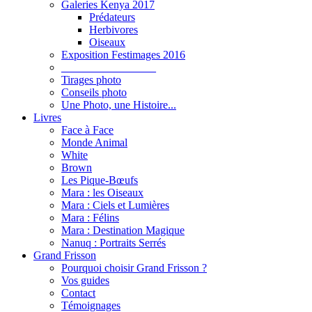
Galeries Kenya 2017
Prédateurs
Herbivores
Oiseaux
Exposition Festimages 2016
_________________
Tirages photo
Conseils photo
Une Photo, une Histoire...
Livres
Face à Face
Monde Animal
White
Brown
Les Pique-Bœufs
Mara : les Oiseaux
Mara : Ciels et Lumières
Mara : Félins
Mara : Destination Magique
Nanuq : Portraits Serrés
Grand Frisson
Pourquoi choisir Grand Frisson ?
Vos guides
Contact
Témoignages