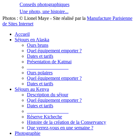
Conseils photographiques
Une photo, une histoire...
Photos : © Lionel Maye - Site réalisé par la
Manufacture Parisienne
de Sites Internet
Accueil
Séjours en Alaska
Ours bruns
Quel équipement emporter ?
Dates et tarifs
Présentation de Katmai
_________________
Ours polaires
Quel équipement emporter ?
Dates et tarifs
Séjours au Kenya
Description du séjour
Quel équipement emporter ?
Dates et tarifs
_________________
Réserve Kicheche
Histoire de la création de la Conservancy
Que verrez-vous en une semaine ?
Photographie