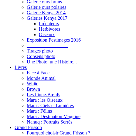
Galerie ours bruns
Galerie ours polaires
Galerie Kenya 2014
Galeries Kenya 2017
Prédateurs
Herbivores
Oiseaux
Exposition Festimages 2016
_________________
Tirages photo
Conseils photo
Une Photo, une Histoire...
Livres
Face à Face
Monde Animal
White
Brown
Les Pique-Bœufs
Mara : les Oiseaux
Mara : Ciels et Lumières
Mara : Félins
Mara : Destination Magique
Nanuq : Portraits Serrés
Grand Frisson
Pourquoi choisir Grand Frisson ?