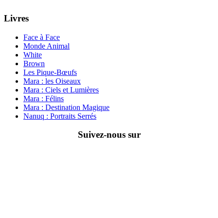
Livres
Face à Face
Monde Animal
White
Brown
Les Pique-Bœufs
Mara : les Oiseaux
Mara : Ciels et Lumières
Mara : Félins
Mara : Destination Magique
Nanuq : Portraits Serrés
Suivez-nous sur