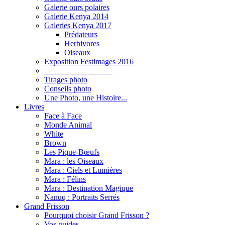
Galerie ours polaires
Galerie Kenya 2014
Galeries Kenya 2017
Prédateurs
Herbivores
Oiseaux
Exposition Festimages 2016
_________________
Tirages photo
Conseils photo
Une Photo, une Histoire...
Livres
Face à Face
Monde Animal
White
Brown
Les Pique-Bœufs
Mara : les Oiseaux
Mara : Ciels et Lumières
Mara : Félins
Mara : Destination Magique
Nanuq : Portraits Serrés
Grand Frisson
Pourquoi choisir Grand Frisson ?
Vos guides