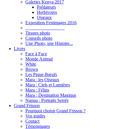
Galeries Kenya 2017
Prédateurs
Herbivores
Oiseaux
Exposition Festimages 2016
_________________
Tirages photo
Conseils photo
Une Photo, une Histoire...
Livres
Face à Face
Monde Animal
White
Brown
Les Pique-Bœufs
Mara : les Oiseaux
Mara : Ciels et Lumières
Mara : Félins
Mara : Destination Magique
Nanuq : Portraits Serrés
Grand Frisson
Pourquoi choisir Grand Frisson ?
Vos guides
Contact
Témoignages